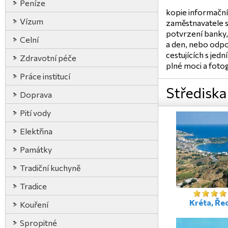
Peníze
kopie informační 
Vízum
zaměstnavatele s
potvrzení banky,
Celní
a den, nebo odpo
cestujících s je
Zdravotní péče
plné moci a fotog
Práce institucí
Střediska
Doprava
Pití vody
Elektřina
Památky
Tradiční kuchyně
Tradice
Kréta, Ře
Kouření
Spropitné