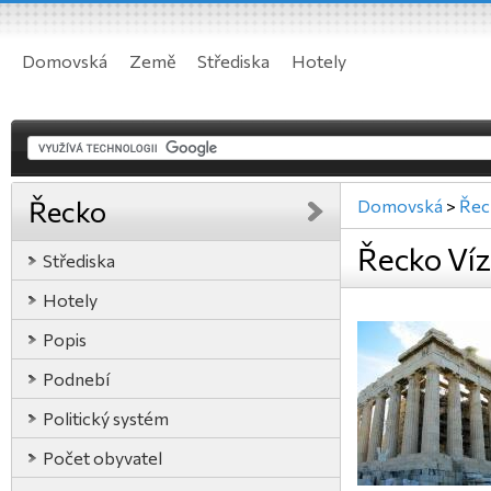
Domovská
Země
Střediska
Hotely
Řecko
Domovská
>
Řec
Řecko Ví
Střediska
Hotely
Popis
Podnebí
Politický systém
Počet obyvatel