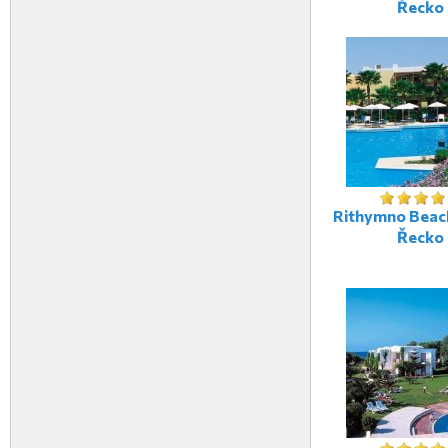
Řecko
Rithymno Beach
Řecko