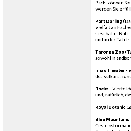
Park, können Sie 
werden Sie erfüll
Port Darling
(Da
Vielfalt an Fisc
Geschäfte. Natio
und in der Tat de
Taronga Zoo
(Ta
sowohl inländisc
Imax Theater
- 
des Vulkans, sond
Rocks
- Viertel d
und, natürlich, da
Royal Botanic G
Blue Mountains
Gesteinsformatio