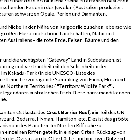
t nur über diese erstaunliche Steine zu erfahren besuchen
ehenden Felsen in der Juwelen (Australien produziert
 kaufen schwarzen Opale, Perlen und Diamanten.
 und Nickel in der Nähe von Kalgoorlie zu sehen, ebenso wie
r großen Flüsse und schöne Landschaften, Natur und
ten Australiens - die rote Erde, Felsen, Bäume und den
 und die wichtigsten "Gateway" Land in Südostasien, ist
rfahrung und Vertrautheit mit den Schönheiten der
n. Im Kakadu-Park (in die UNESCO-Liste des
melt eine hervorragende Sammlung von Fauna, Flora und
s Northern Territories ( "Territory Wildlife Park"),
er legendären australischen Fisch-Riese barramandi kennen
ine.
gesamten Ostküste des
Great Barrier Reef, ein
Teil des UN-
ayzard, Bedarra, Hyman, Hamilton, etc. Dies ist das größte
ganismen des Planeten. Im Norden Riff nahezu
on einzelnen Riffen geteilt, in einigen Orten, Rückzug von
efen des Ozeans an die Oberfläche, und nur zwei Dutzend