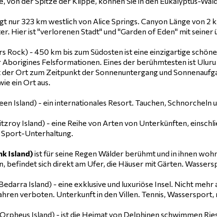
, von der Spitze der Klippe, können Sie in den Eukalyptus-Wald
egt nur 323 km westlich von Alice Springs. Canyon Länge von 2 
r. Hier ist "verlorenen Stadt" und "Garden of Eden" mit seiner
s Rock) - 450 km bis zum Südosten ist eine einzigartige schönen
r Aborigines Felsformationen. Eines der berühmtesten ist Uluru
t der Ort zum Zeitpunkt der Sonnenuntergang und Sonnenaufgan
wie ein Ort aus.
een Island) - ein internationales Resort. Tauchen, Schnorcheln
itzroy Island) - eine Reihe von Arten von Unterkünften, einschli
n Sport-Unterhaltung.
k Island)
ist für seine Regen Wälder berühmt und in ihnen woh
 befindet sich direkt am Ufer, die Häuser mit Gärten. Wasserspo
Bedarra Island) - eine exklusive und luxuriöse Insel. Nicht mehr a
ahren verboten. Unterkunft in den Villen. Tennis, Wassersport, 
Orpheus Island) - ist die Heimat von Delphinen schwimmen Riese