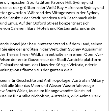
 olympischen Sportstätten Kronos Hill, Sydney und
 eines der größten in der Welt) Bay Hafen von Sydney und
 Meter geworfen. Während des Mittagessens in der Sydney
r die Struktur der Stadt, sondern auch Geschmack viele
s und Emus. Auf der Oxford Street konzentriert sich
von Galerien, Bars, Hotels und Restaurants, und in der
rände Bondi (der berühmteste Strand auf dem Land, seinen
 Sie eine der größten in der Welt, dem Sydney Aquarium in
er Tiere in freier Wildbahn enthalten - in einem Open-Air-
elsen der erste Gouverneur der Stadt Aussichtsplattform
 Einkaufszentrum, das Haus der Königin Victoria, oder in
mlung von Pflanzen aus der ganzen Welt.
useum für Geschichte und Anthropologie, Australian Military
nthält alle über das Meer und Wasser Wasserfahrzeuge -
f New South Wales, Museum für angewandte Kunst und
seum für Antike Nicholson, Australien, Wild Animal Park