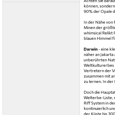
Achten Sie darau
können, sondern
90% der Opale de
In der Nähe von 
Minen der größte
whimsical Relikt 
blauen Himmel fin
Darwin
- eine kl
näher an Jakarta 
unberührten Natu
Weltkulturerbes
Vertretern der Vo
zusammen mit and
zu lernen. In de
Doch die Hauptat
Welterbe-Liste, 
Riff System in d
kontinuierlich un
der Küste bis 30