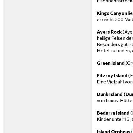
Eisenbahnstrecke
Kings Canyon
li
erreicht 200 Mete
Ayers Rock
(Ayer
heilige Felsen de
Besonders gut is
Hotel zu finden, 
Green Island
(Gr
Fitzroy Island
(F
Eine Vielzahl vo
Dunk Island (Dun
von Luxus-Hütten,
Bedarra Island
(
Kinder unter 15 J
Island Orpheus
(