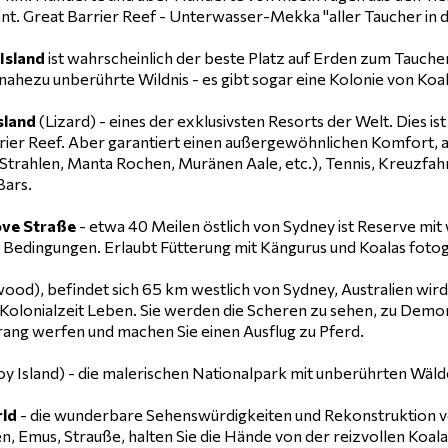
t. Great Barrier Reef - Unterwasser-Mekka "aller Taucher in d
Island
ist wahrscheinlich der beste Platz auf Erden zum Tauch
nahezu unberührte Wildnis - es gibt sogar eine Kolonie von Koal
sland
(Lizard) - eines der exklusivsten Resorts der Welt. Dies i
rier Reef. Aber garantiert einen außergewöhnlichen Komfort, 
Strahlen, Manta Rochen, Muränen Aale, etc.), Tennis, Kreuzfah
Bars.
ove Straße
- etwa 40 Meilen östlich von Sydney ist Reserve mi
n Bedingungen. Erlaubt Fütterung mit Kängurus und Koalas fotog
ood), befindet sich 65 km westlich von Sydney, Australien wird 
olonialzeit Leben. Sie werden die Scheren zu sehen, zu Demon
ng werfen und machen Sie einen Ausflug zu Pferd.
oy Island) - die malerischen Nationalpark mit unberührten Wä
ld
- die wunderbare Sehenswürdigkeiten und Rekonstruktion von
, Emus, Strauße, halten Sie die Hände von der reizvollen Koala