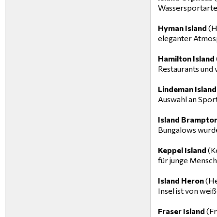
Wassersportarten
Hyman Island
(H
eleganter Atmos
Hamilton Island
Restaurants und 
Lindeman Island
Auswahl an Sport
Island Brampto
Bungalows wurden
Keppel Island
(Ke
für junge Mensch
Island Heron
(He
Insel ist von we
Fraser Island
(Fr