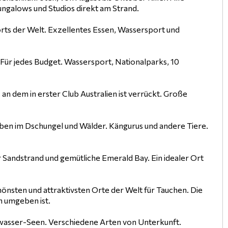
ungalows und Studios direkt am Strand.
rts der Welt. Exzellentes Essen, Wassersport und
 Für jedes Budget. Wassersport, Nationalparks, 10
 an dem in erster Club Australien ist verrückt. Große
Leben im Dschungel und Wälder. Kängurus und andere Tiere.
 Sandstrand und gemütliche Emerald Bay. Ein idealer Ort
schönsten und attraktivsten Orte der Welt für Tauchen. Die
n umgeben ist.
ßwasser-Seen. Verschiedene Arten von Unterkunft.