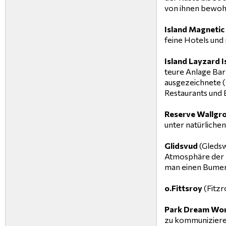
von ihnen bewohn
Island Magnetic 
feine Hotels und 
Island Layzard I
teure Anlage Bar
ausgezeichnete (
Restaurants und 
Reserve Wallgr
unter natürliche
Glidsvud
(Gledsw
Atmosphäre der K
man einen Bumera
o.Fittsroy
(Fitzr
Park Dream Wor
zu kommunizieren