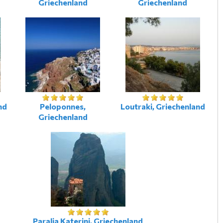
Griechenland
Griechenland
nd
Peloponnes,
Loutraki, Griechenland
Griechenland
Paralia Katerini, Griechenland