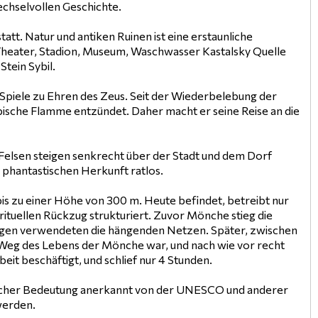
echselvollen Geschichte.
att. Natur und antiken Ruinen ist eine erstaunliche
Theater, Stadion, Museum, Waschwasser Kastalsky Quelle
Stein Sybil.
n Spiele zu Ehren des Zeus. Seit der Wiederbelebung der
mpische Flamme entzündet. Daher macht er seine Reise an die
e Felsen steigen senkrecht über der Stadt und dem Dorf
 phantastischen Herkunft ratlos.
 bis zu einer Höhe von 300 m. Heute befindet, betreibt nur
rituellen Rückzug strukturiert. Zuvor Mönche stieg die
llungen verwendeten die hängenden Netzen. Später, zwischen
Weg des Lebens der Mönche war, und nach wie vor recht
eit beschäftigt, und schlief nur 4 Stunden.
ogischer Bedeutung anerkannt von der UNESCO und anderer
werden.