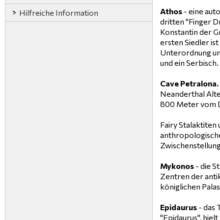
Athos
- eine aut
Hilfreiche Information
dritten "Finger D
Konstantin der Gr
ersten Siedler is
Unterordnung unt
und ein Serbisch.
Cave Petralona.
Neanderthal Alte
800 Meter vom Do
Fairy Stalaktite
anthropologische
Zwischenstellun
Mykonos
- die S
Zentren der anti
königlichen Palas
Epidaurus
- das 
"Epidaurus", hiel