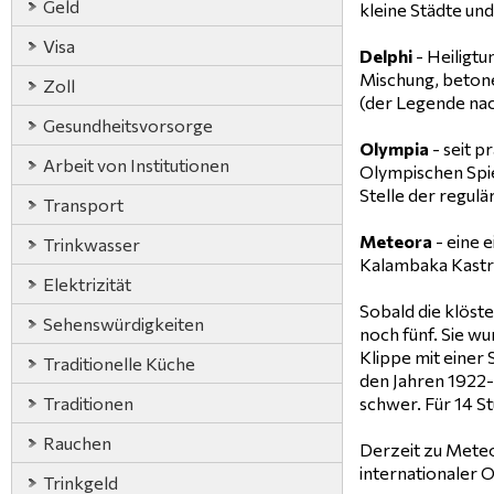
Geld
kleine Städte un
Visa
Delphi
- Heiligtu
Mischung, betone
Zoll
(der Legende nach
Gesundheitsvorsorge
Olympia
- seit p
Arbeit von Institutionen
Olympischen Spie
Stelle der regul
Transport
Meteora
- eine 
Trinkwasser
Kalambaka Kastra
Elektrizität
Sobald die klöste
Sehenswürdigkeiten
noch fünf. Sie w
Klippe mit einer
Traditionelle Küche
den Jahren 1922-
Traditionen
schwer. Für 14 St
Rauchen
Derzeit zu Meteo
internationaler 
Trinkgeld