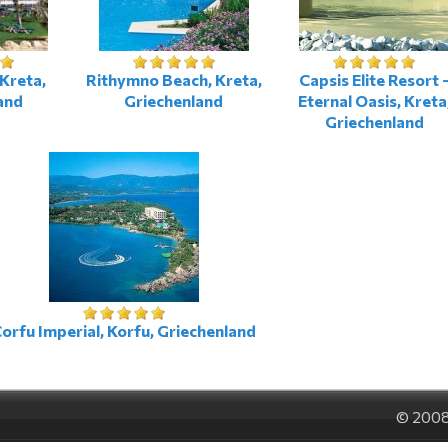
Kreta,
Rithymno Beach, Kreta,
Capsis Elite Resort 
and
Griechenland
Eternal Oasis, Kreta
Griechenland
orfu Imperial, Korfu, Griechenland
© 200