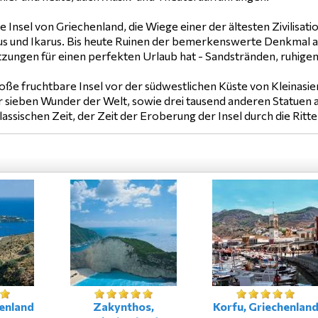
e Insel von Griechenland, die Wiege einer der ältesten Zivilisat
 und Ikarus. Bis heute Ruinen der bemerkenswerte Denkmal aus d
etzungen für einen perfekten Urlaub hat - Sandstränden, ruhige
oße fruchtbare Insel vor der südwestlichen Küste von Kleinasien.
r sieben Wunder der Welt, sowie drei tausend anderen Statuen au
ssischen Zeit, der Zeit der Eroberung der Insel durch die Ritt
henland
Zakynthos,
Korfu, Griechenlan