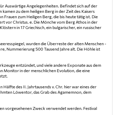
für Auswärtige Angelegenheiten. Befindet sich auf der
ten kamen zu dem heiligen Berg in der Zeit des Kaisers
 Frauen zum Heiligen Berg, die bis heute tätig ist. Die
dert vor Christus. e. Die Mönche vom Berg Athos in der
tern in 17 Griechisch, ein bulgarischer, ein russischer
Meeresspiegel, wurden die Überreste der alten Menschen -
re, Nummerierung 500 Tausend Jahre alt. Die Höhle ist
Werkzeuge entzündet, und viele andere Exponate aus dem
 Monitor in der menschlichen Evolution, die eine
tzt.
 Hälfte des II. Jahrtausends v. Chr. hier war eines der
berühmten Löwentor, das Grab des Agamemnon, dem
 für den vorgesehenen Zweck verwendet werden. Festival