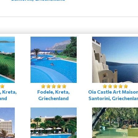
, Kreta,
Fodele, Kreta,
Oia Castle Art Maison
and
Griechenland
Santorini, Griechenla