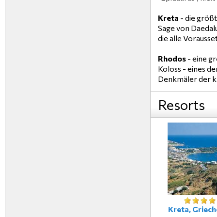
Kreta
- die größt
Sage von Daedalus
die alle Vorauss
Rhodos
- eine gr
Koloss - eines de
Denkmäler der kla
Resorts
Kreta, Griec