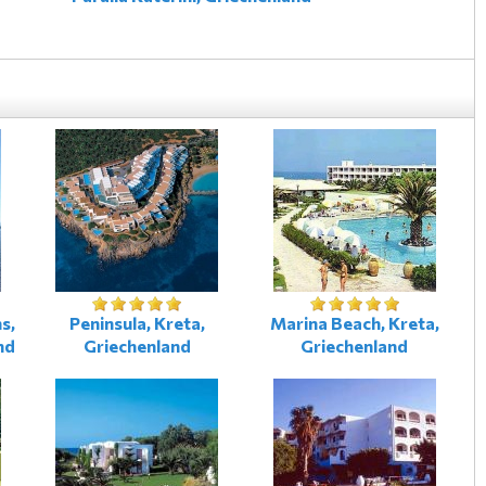
s,
Peninsula, Kreta,
Marina Beach, Kreta,
nd
Griechenland
Griechenland