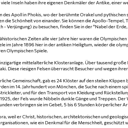
d viele Inseln haben ihre eigenen Denkmäler der Antike, einer w
m des Apoll in Phokis, wo der berühmte Orakel und pythischen st
n die Schönheit von einander. Sie können die Apollo-Tempel, 
 - Verjüngung) zu besuchen, finden Sie in der "Nabel der Erde, 
rähistorischen Zeiten alle vier Jahre hier waren die Olympische
le im Jahre 1896 hier in der antiken Heiligtum, wieder die oly
ären Olympischen Spiele.
einzigartige mittelalterliche Klosteranlage. Über tausend groß
ki. Diese riesigen Felsen überrascht Besucher und wegen ihrer
rliche Gemeinschaft, gab es 24 Klöster auf den steilen Klippen
urden im 14. Jahrhundert von Mönchen, die Suche nach einem spi
 Strickleiter, und für den Transport von Kleidung und Rückste
1925, der Fels wurde Nibbeln dunkle Gänge und Treppen. Der 
unden verbringen sie im Gebet, 5 bis 6 Stunden körperlicher Arb
ra, weil er Christ, historischen, architektonischen und geol
Organisationen, wie ein Denkmal für die Menschheit, geschützt 