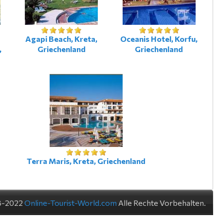
-
Agapi Beach, Kreta,
Oceanis Hotel, Korfu,
,
Griechenland
Griechenland
Terra Maris, Kreta, Griechenland
8-2022
Online-Tourist-World.com
Alle Rechte Vorbehalten.