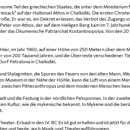
onome Teil des griechischen Staates, die unter dem Ministerium 
reizack" auf der Halbinsel Athos in Chalkidiki. Die ersten Chris
oße. Er war es, ein Dekret erlassen, das Verbot des Zugangs von
t Peter von Athos, der auf dem Heiligen Berg kam im 7. Jahrhun
er das Ökumenische Patriarchat Kostantinopolya. Von den 20 Klös
Hier, im Jahr 1960, auf einer Höhe von 250 Metern über dem 
r von 200 Tausend Jahren, und die Überreste verschiedener Tie
rf Petralona in Chalkidiki.
n und Stalagmiten, die Spuren des Feuers von den alten Mann, 
n Museum in der Nähe der Höhle, kann die Luft von einem Mann
g zwischen Pithecanthropus und dem modernen Menschen bese
tadt und die Festung in der nördlichen Peloponnes. In der zweiten
ken Kultur, wie die mykenische bekannt. In Mykene sind die 
t.
Theater. Erbaut in den IV. BC Es ist gut erhalten und ist jetzt
t hier und heute, auch Musik-und Theateraufführungen.