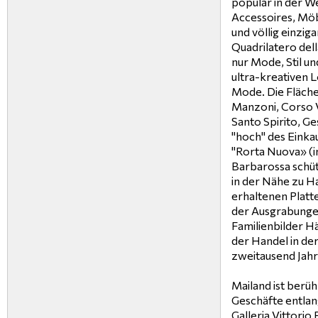
populär in der W
Accessoires, Möbe
und völlig einziga
Quadrilatero dell
nur Mode, Stil u
ultra-kreativen 
Mode. Die Fläche
Manzoni, Corso V
Santo Spirito, Ge
"hoch" des Einka
"Rorta Nuova» (
Barbarossa schüt
in der Nähe zu H
erhaltenen Platte
der Ausgrabungen
Familienbilder H
der Handel in de
zweitausend Jahr
Mailand ist ber
Geschäfte entla
Galleria Vittori