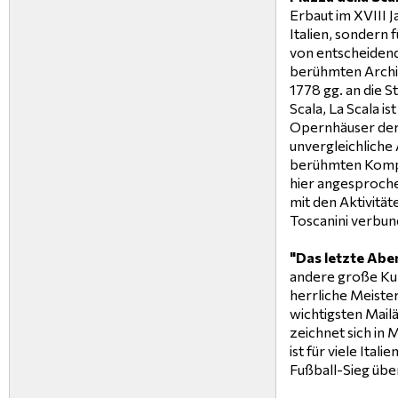
Erbaut im XVIII Ja
Italien, sondern 
von entscheiden
berühmten Archit
1778 gg. an die S
Scala, La Scala i
Opernhäuser der 
unvergleichliche
berühmten Kompo
hier angesproche
mit den Aktivität
Toscanini verbun
"Das letzte Ab
andere große Kun
herrliche Meiste
wichtigsten Mai
zeichnet sich in M
ist für viele Ital
Fußball-Sieg übe