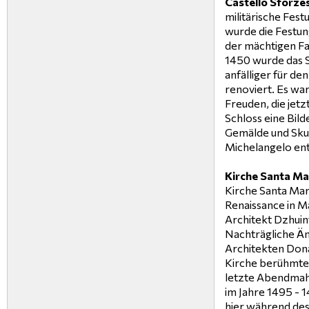
Castello Sforze
militärische Fes
wurde die Festun
der mächtigen Fa
1450 wurde das S
anfälliger für de
renoviert. Es war
Freuden, die jetz
Schloss eine Bild
Gemälde und Sku
Michelangelo ent
Kirche Santa Mar
Kirche Santa Mari
Renaissance in M
Architekt Dzhuin
Nachträgliche Ä
Architekten Don
Kirche berühmte
letzte Abendmah
im Jahre 1495 - 1
hier während des