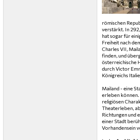
römischen Republ
verstärkt. In 292
hat sogar für ein
Freiheit nach de
Charles VII, Mail
finden, und über
österreichische 
durch Victor Emma
Königreichs Italie
Mailand - eine St
erleben können. 
religiösen Chara
Theaterleben, ab
Richtungen und ei
einer Stadt berü
Vorhandensein vo