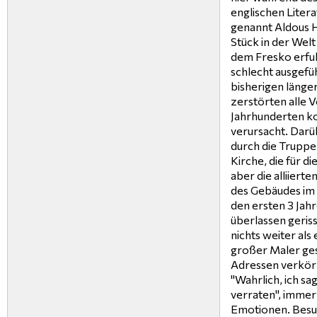
englischen Liter
genannt Aldous H
Stück in der Welt
dem Fresko erfuh
schlecht ausgefü
bisherigen länge
zerstörten alle 
Jahrhunderten kor
verursacht. Darü
durch die Truppe
Kirche, die für d
aber die alliiert
des Gebäudes im 
den ersten 3 Jah
überlassen geris
nichts weiter als
großer Maler ges
Adressen verkörp
"Wahrlich, ich sa
verraten", immer 
Emotionen. Besuc