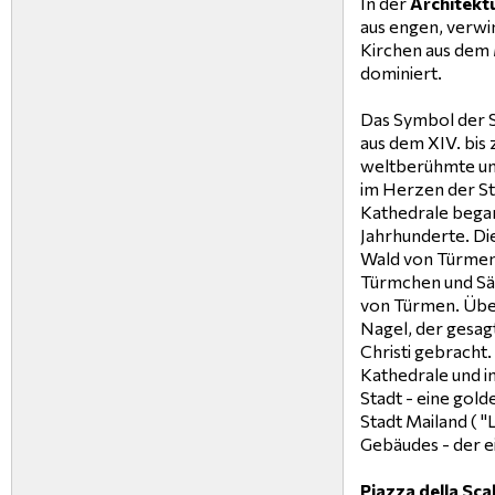
In der
Architekt
aus engen, verwi
Kirchen aus dem
dominiert.
Das Symbol der S
aus dem XIV. bis 
weltberühmte und
im Herzen der Sta
Kathedrale began
Jahrhunderte. Di
Wald von Türmen
Türmchen und Sä
von Türmen. Über
Nagel, der gesag
Christi gebracht.
Kathedrale und i
Stadt - eine gold
Stadt Mailand ( 
Gebäudes - der ei
Piazza della Sca