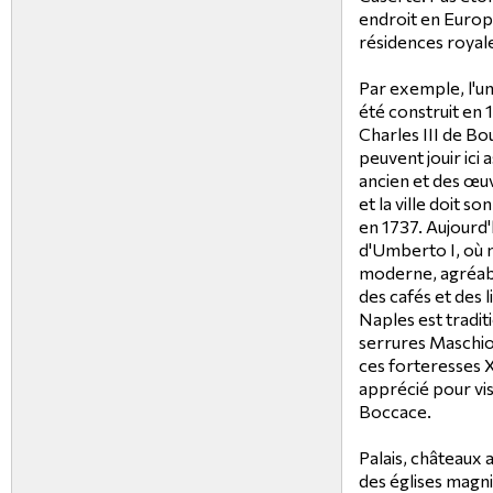
endroit en Europ
résidences royal
Par exemple, l'un
été construit en
Charles III de Bo
peuvent jouir ici 
ancien et des œuv
et la ville doit s
en 1737. Aujourd'h
d'Umberto I, où 
moderne, agréabl
des cafés et des l
Naples est tradi
serrures Maschio
ces forteresses X
apprécié pour vis
Boccace.
Palais, châteaux 
des églises magnif