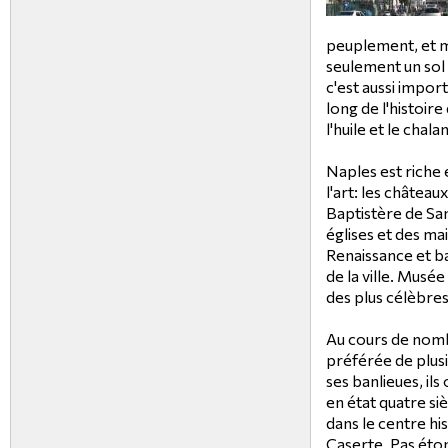
peuplement, et 
seulement un sol f
c'est aussi impor
long de l'histoire 
l'huile et le chala
Naples est riche
l'art: les châtea
Baptistère de Sa
églises et des ma
Renaissance et b
de la ville. Musé
des plus célèbre
Au cours de nombr
préférée de plusie
ses banlieues, ils
en état quatre si
dans le centre hist
Caserte. Pas éton