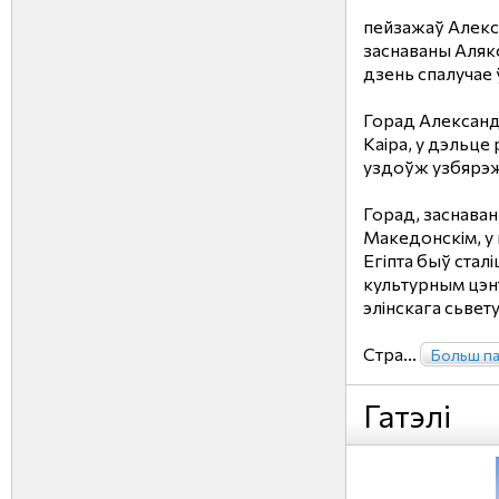
пейзажаў Алекса
заснаваны Аляк
дзень спалучае 
Горад Александ
Каіра, у дэльце 
уздоўж узбярэ
Горад, заснаван
Македонскім, у 
Егіпта быў стал
культурным цэн
элінскага сьвету
Стра...
Больш п
Гатэлі