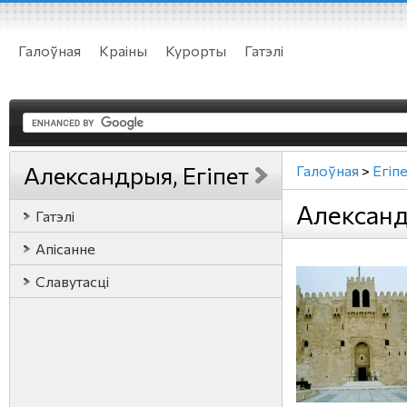
Галоўная
Краіны
Курорты
Гатэлі
Александрыя, Егіпет
Галоўная
>
Егіп
Александ
Гатэлі
Апісанне
Славутасці