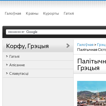
Галоўная
Краіны
Курорты
Гатэлі
Корфу, Грэцыя
Галоўная
>
Грэц
Палітычная Сіст
Гатэлі
Палітычн
Апісанне
Грэцыя
Славутасці