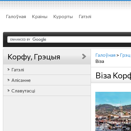
Галоўная
Краіны
Курорты
Гатэлі
Корфу, Грэцыя
Галоўная
>
Грэц
Віза
Гатэлі
Віза Кор
Апісанне
Славутасці