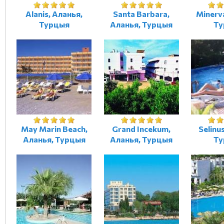
Alanis, Аланья,
Santa Barbara,
Minerv
Турцыя
Аланья, Турцыя
Ту
May Marin Beach,
Grand Incekum,
Selinu
Аланья, Турцыя
Аланья, Турцыя
Ту