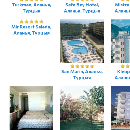
Turkmen, Аланья,
Sefa Bey Hotel,
Mistra
Турцыя
Аланья, Турцыя
Алань
Mir Resort Seleda,
Аланья, Турцыя
San Marin, Аланья,
Kleop
Турцыя
Алань