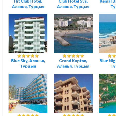
Hit Club Hotel,
Club Hotel Svs,
Kemal B
Аланья, Турцыя
Аланья, Турцыя
Ту
Blue Sky, Аланья,
Grand Kaptan,
Blue Nig
Турцыя
Аланья, Турцыя
Ту