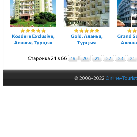
Kosdere Exclusive,
Gold, Аланья,
Grand So
Аланья, Турцыя
Турцыя
Алань
Старонка 24 з 66
19
20
21
22
23
24
© 2008-2022
Online-Touris