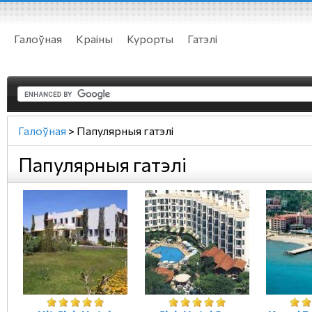
Галоўная
Краіны
Курорты
Гатэлі
Галоўная
>
Папулярныя гатэлі
Папулярныя гатэлі