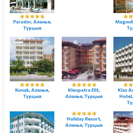
Parador, Аланья,
Magnoli
Турцыя
Ту
Konak, Аланья,
Kleopatra Elit,
Klas A
Турцыя
Аланья, Турцыя
Hotel
Ту
Holiday Resort,
Аланья, Турцыя