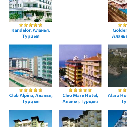
Kandelor, Аланья,
Golde
Турцыя
Алань
Club Alpina, Аланья,
Cleo Mare Hotel,
Alara Ho
Турцыя
Аланья, Турцыя
Ту