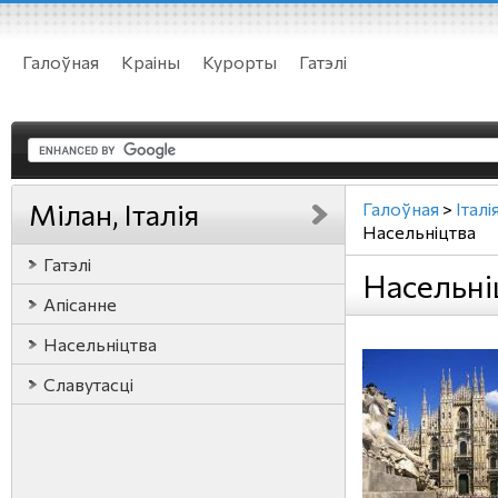
Галоўная
Краіны
Курорты
Гатэлі
Мілан, Італія
Галоўная
>
Італі
Насельніцтва
Гатэлі
Насельніц
Апісанне
Насельніцтва
Славутасці