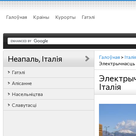
Галоўная
Краіны
Курорты
Гатэлі
Неапаль, Італія
Галоўная
>
Італі
Электрычнасць
Гатэлі
Электрыч
Апісанне
Італія
Насельніцтва
Славутасці