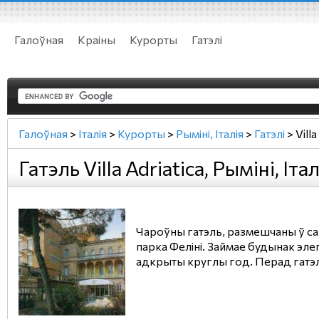
Галоўная
Краіны
Курорты
Гатэлі
Галоўная
>
Італія
>
Курорты
>
Рыміні, Італія
>
Гатэлі
>
Villa
Гатэль Villa Adriatica, Рыміні, Італ
Чароўны гатэль, размешчаны ў са
парка Феліні. Займае будынак эле
адкрыты круглы год. Перад гатэл