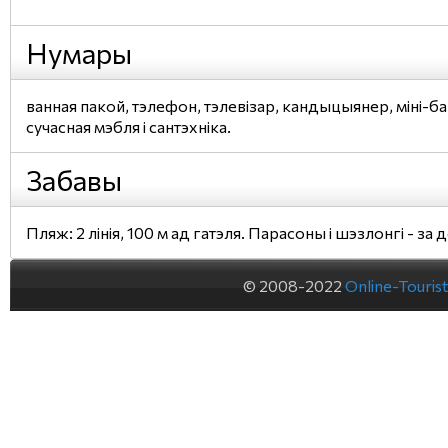
Нумары
ванная пакой, тэлефон, тэлевізар, кандыцыянер, міні-ба
сучасная мэбля і сантэхніка.
Забавы
Пляж: 2 лінія, 100 м ад гатэля. Парасоны і шэзлонгі - за д
© 2008-2022
Online-Touris