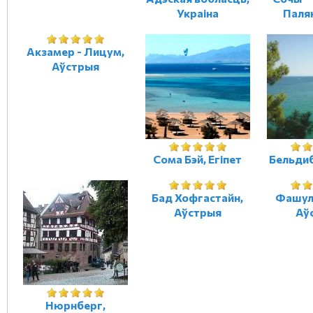
Украіна
Палян
Акзамер - Лицум,
Аўстрыя
Сома Бэй, Егіпет
Бельди
Бад Хофгастайн,
Фашул
Аўстрыя
Аў
Нюрнберг,