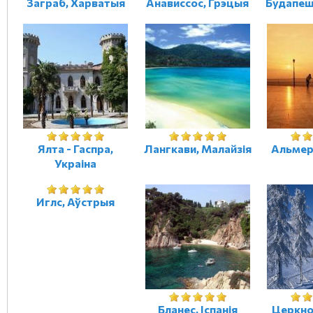
Заграб, Харватыя
Анависсос, Грэцыя
Будапеш
Ялта - Гаспра,
Лангкави, Малайзія
Альмери
Украіна
Иглс, Аўстрыя
Бланес, Іспанія
Церкно