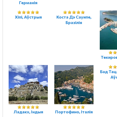
Германія
Хіпі, Аўстрыя
Коста Дэ Сауипе,
Бразілія
Текиро
Бад Тац
Аў
Ладакх, Індыя
Портофино, Італія