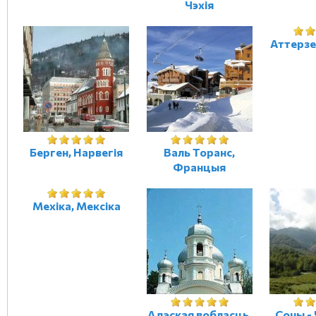
Чэхія
Аттерзе
Берген, Нарвегія
Валь Торанс,
Францыя
Мехіка, Мексіка
Адэская вобласць,
Сочы -