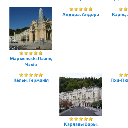
Андора, Андора
Кэрнс,
Марыянскія Лазне,
Чэхія
Кёльн, Германія
Пхи-Пх
Карлавы Вары,