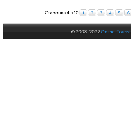
Старонка 4 з 10
1
2
3
4
5
6
© 2008-2022
Online-Touris