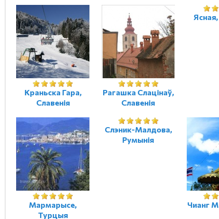
Ясная,
Краньска Гара,
Рагашка Слацінаў,
Славенія
Славенія
Слэник-Малдова,
Румынія
Мармарысе,
Чианг М
Турцыя