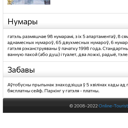
Нумары
гатэль размяшчае 98 нумарамі, з іх 5 апартаментаў, 8 ся
аднамесных нумароў, 65 двухмесных нумароў, 6 нумаро
гатэля рэканструяваны ў пачатку 1998 года. Стандарт
ванную пакой (або душ) і туалет, два ложкі, радыё, тэле
Забавы
Аўтобусны прыпынак знаходзіцца ў 5 хвілінах хады ад 
бясплатны сейф. Паркінг у гатэля - платны.
© 2008-2022
Online-Touris