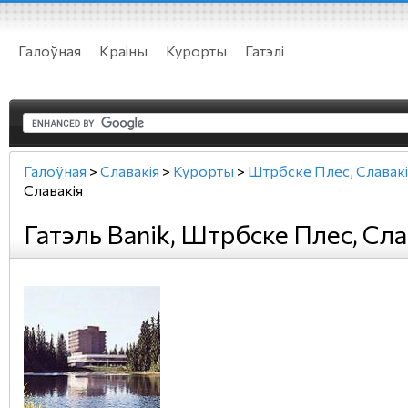
Галоўная
Краіны
Курорты
Гатэлі
Галоўная
>
Славакія
>
Курорты
>
Штрбске Плес, Славакі
Славакія
Гатэль Banik, Штрбске Плес, Сла