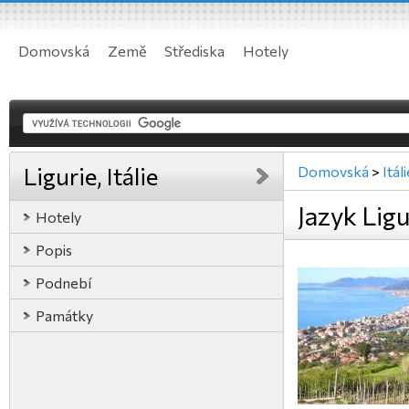
Domovská
Země
Střediska
Hotely
Ligurie, Itálie
Domovská
>
Itál
Jazyk Ligur
Hotely
Popis
Podnebí
Památky