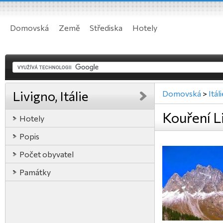
Domovská
Země
Střediska
Hotely
Livigno, Itálie
Domovská
>
Itál
Kouření Li
Hotely
Popis
Počet obyvatel
Památky