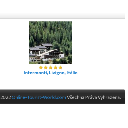
Intermonti, Livigno, Itálie
-2022
Online-Tourist-World.com
Všechna Práva Vyhrazena.