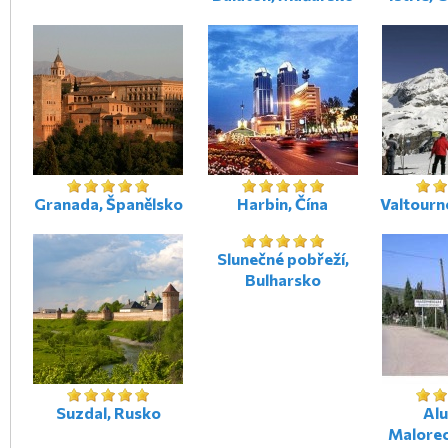
Granada, Španělsko
Harbin, Čína
Valtourne
Slunečné pobřeží,
Bulharsko
Suzdal, Rusko
Alu
Malore