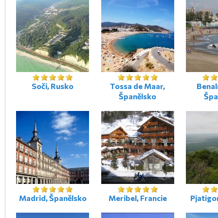
Soči, Rusko
Tossa de Maar,
Bena
Španělsko
Špa
Madrid, Španělsko
Meribel, Francie
Pjatigo