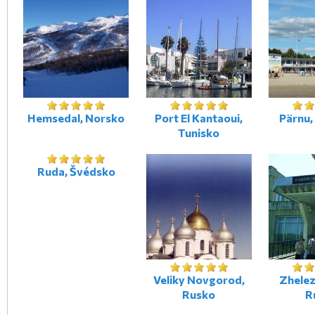
Hemsedal, Norsko
Port El Kantaoui,
Pärnu,
Tunisko
Ruda, Švédsko
Veliky Novgorod,
Zhele
Rusko
R