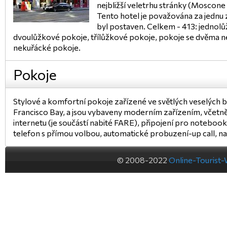
nejbližší veletrhu stránky (Moscon
Tento hotel je považována za jednu 
byl postaven. Celkem - 413: jednol
dvoulůžkové pokoje, třílůžkové pokoje, pokoje se dvěma n
nekuřácké pokoje.
Pokoje
Stylové a komfortní pokoje zařízené ve světlých veselých 
Francisco Bay, a jsou vybaveny moderním zařízením, včetně
internetu (je součástí nabité FARE), připojení pro notebook, 
telefon s přímou volbou, automatické probuzení-up call, na
© 2008-2022
Online-Tourist