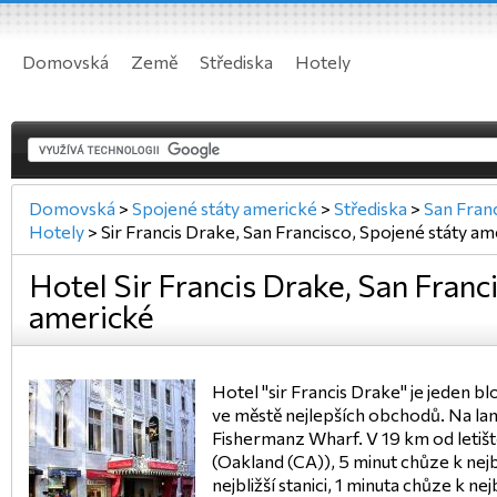
Domovská
Země
Střediska
Hotely
Domovská
>
Spojené státy americké
>
Střediska
>
San Fran
Hotely
>
Sir Francis Drake, San Francisco, Spojené státy a
Hotel Sir Francis Drake, San Franc
americké
Hotel "sir Francis Drake" je jeden b
ve městě nejlepších obchodů. Na lan
Fishermanz Wharf. V 19 km od letiště
(Oakland (CA)), 5 minut chůze k nejbl
nejbližší stanici, 1 minuta chůze k n