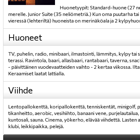
Huonetyypit: Standard-huone (27 nel
merelle. Junior Suite (35 neliömetriä.) Kun oma puutarha ta
vieressä (lehteriltä) huoneista on merinäköala ja 2 kylpyhuo
Huoneet
TV, puhelin, radio, minibaari, ilmastointi, lämmitys, kylpy tai 
terassi. Ravintola, baari, allasbaari, rantabaari, taverna, sn
- päivittäinen vuodevaatteiden vaihto - 2 kertaa viikossa. Ilta 
Keraamiset laatat lattialla.
Viihde
Lentopallokenttä, koripallokenttä, tenniskentät, minigolf, 
tikanheitto, aerobic, vesihiihto, banaani vene, purjelautailua
kuntosali, sauna. Cinema, yökerho, elävää viihdettä. Lasten all
klubi, leikkipaikka, pelejä.