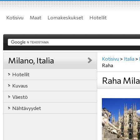
Kotisivu
Maat
Lomakeskukset
Hotellit
Milano, Italia
Kotisivu
>
Italia
>
Raha
Hotellit
Raha Milan
Kuvaus
Väestö
Nähtävyydet