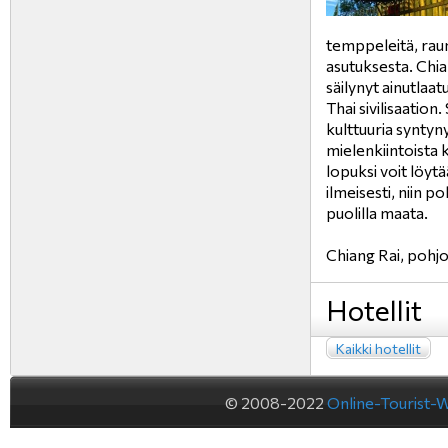
temppeleitä, raun
asutuksesta. Chian
säilynyt ainutlaat
Thai sivilisaation.
kulttuuria syntyny
mielenkiintoista k
lopuksi voit löytä
ilmeisesti, niin 
puolilla maata.
Chiang Rai, pohjo
Hotellit
Kaikki hotellit
© 2008-2022
Online-Tourist-