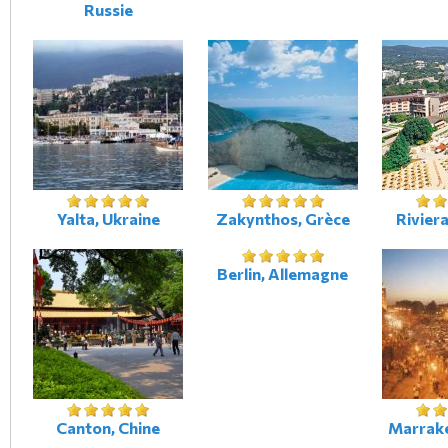
Russie
Yalta, Ukraine
Zakynthos, Grèce
Riviera
Berlin, Allemagne
Canton, Chine
Marrak