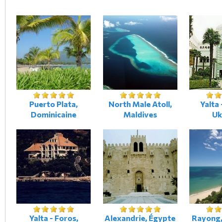
Puerto Plata,
North Male Atoll,
Yalta 
Dominicaine
Maldives
Uk
Yalta - Foros,
Alexandrie, Égypte
Rayong,