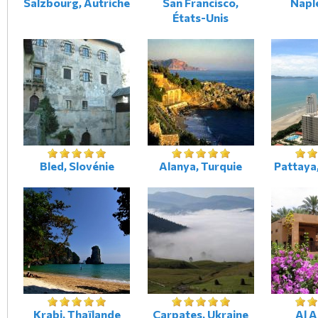
Salzbourg, Autriche
San Francisco,
Naple
États-Unis
Bled, Slovénie
Alanya, Turquie
Pattaya
Krabi, Thaïlande
Carpates, Ukraine
Al A