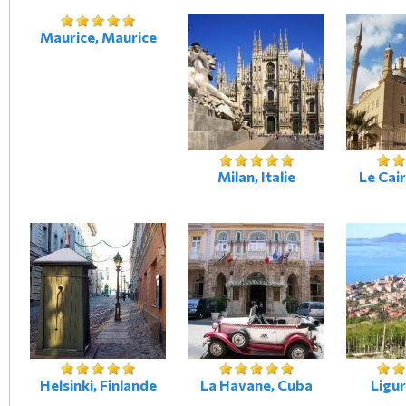
Maurice, Maurice
Milan, Italie
Le Cai
Helsinki, Finlande
La Havane, Cuba
Liguri