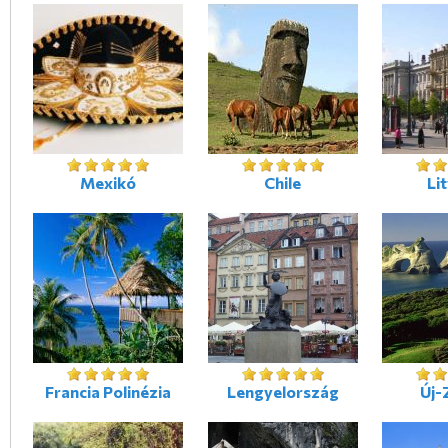
Mexikó
Chile
Li
Francia Polinézia
Lengyelország
Új-