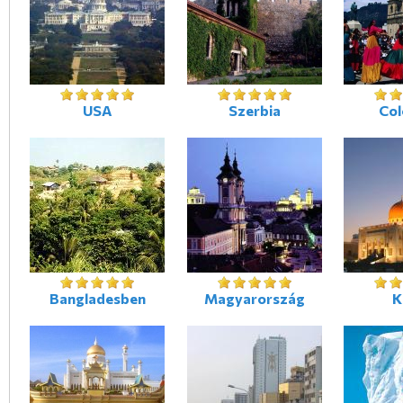
USA
Szerbia
Co
Bangladesben
Magyarország
K