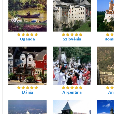
Uganda
Szlovénia
Romá
Dánia
Argentína
An