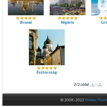
Brunei
Nigéria
Gr
Észtország
2/2 oldal
1
2
© 2008-2022
Online-Tour