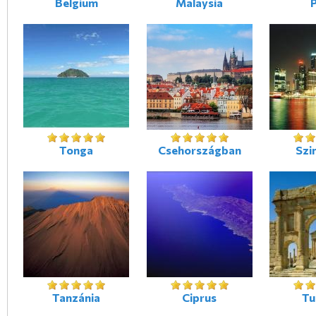
Belgium
Malaysia
Tonga
Csehországban
Szi
Tanzánia
Ciprus
Tu