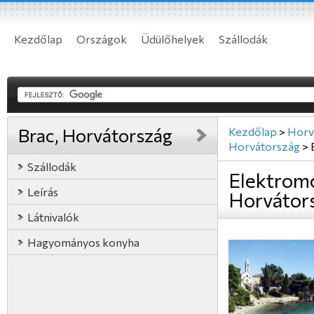
Kezdőlap
Országok
Üdülőhelyek
Szállodák
Brac, Horvátország
Kezdőlap
>
Horv
Horvátország
>
Szállodák
Elektromo
Leírás
Horvátor
Látnivalók
Hagyományos konyha