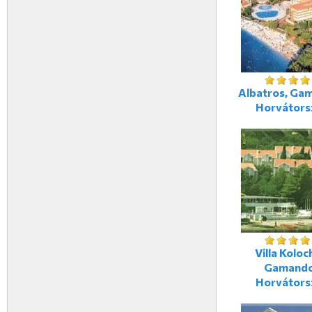
Albatros, Ga
Horvátors
Villa Koloc
Gamando
Horvátors