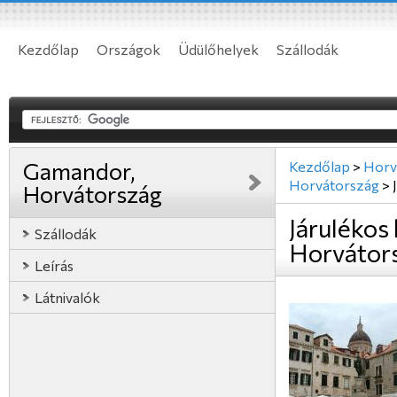
Kezdőlap
Országok
Üdülőhelyek
Szállodák
Gamandor,
Kezdőlap
>
Horv
Horvátország
>
Horvátország
Járulékos
Szállodák
Horvátor
Leírás
Látnivalók