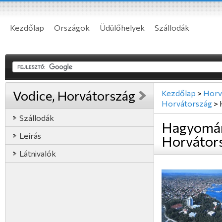
Kezdőlap
Országok
Üdülőhelyek
Szállodák
Vodice, Horvátország
Kezdőlap
>
Horv
Horvátország
>
Szállodák
Hagyomán
Leírás
Horvátor
Látnivalók