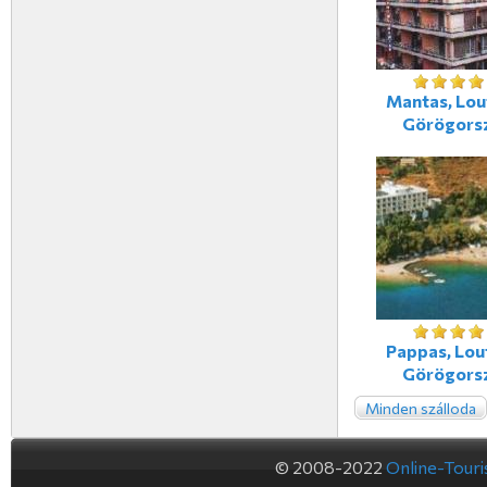
Mantas, Lout
Görögors
Pappas, Lout
Görögors
Minden szálloda
© 2008-2022
Online-Tour