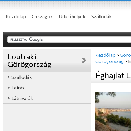
Kezdőlap
Országok
Üdülőhelyek
Szállodák
Loutraki,
Kezdőlap
>
Görö
Görögország
>
É
Görögország
Éghajlat 
Szállodák
Leírás
Látnivalók