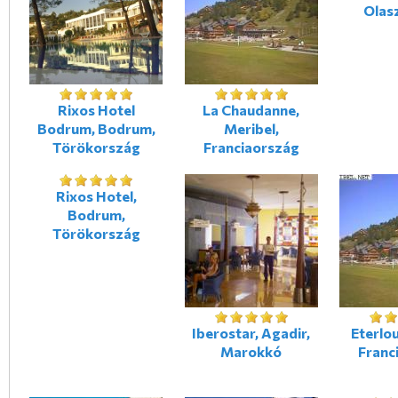
Olas
Rixos Hotel
La Chaudanne,
Bodrum, Bodrum,
Meribel,
Törökország
Franciaország
Rixos Hotel,
Bodrum,
Törökország
Iberostar, Agadir,
Eterlou
Marokkó
Franc