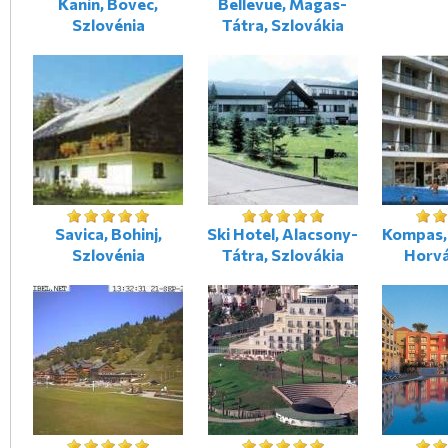
Kanin, Bovec,
Bellevue, Magas-
Szlovénia
Tátra, Szlovákia
Savica, Bohinj,
Ski Hotel, Alacsony-
Kompas,
Szlovénia
Tátra, Szlovákia
Horv