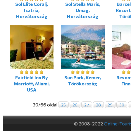
Sol Elite Coralj,
Sol Stella Maris,
Barce
Isztria,
Umag,
Resort
Horvátország
Horvátország
Törö
Fairfield Inn By
Sun Park, Kemer,
Revontu
Marriott, Miami,
Törökország
Fin
USA
30/66 oldal
25
26
27
28
29
30
© 2008-2022
Online-Tour