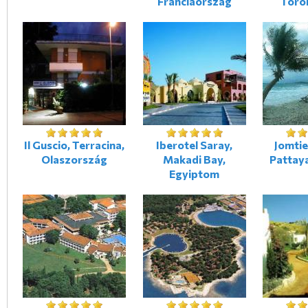
Franciaország
Törö
Il Guscio, Terracina,
Iberotel Saray,
Jomtie
Olaszország
Makadi Bay,
Pattaya
Egyiptom