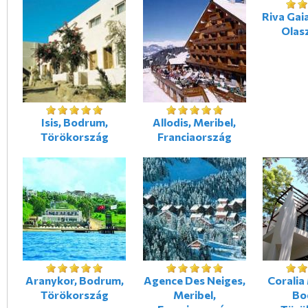
Riva Gaia
Olas
Isis, Bodrum,
Allodis, Meribel,
Törökország
Franciaország
Aranykor, Bodrum,
Agence Des Neiges,
Coralia 
Törökország
Meribel,
Bo