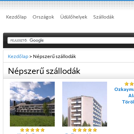
Kezdőlap
Országok
Üdülőhelyek
Szállodák
Kezdőlap
>
Népszerű szállodák
Népszerű szállodák
Ozkayma
Al
Törö