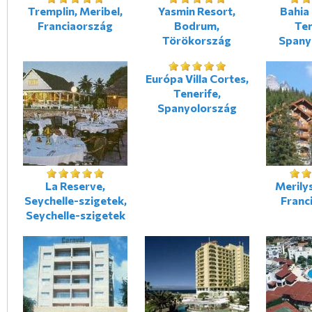
Tremplin, Meribel,
Yasmin Resort,
Bahia 
Franciaország
Bodrum,
Ten
Törökország
Spany
Európa Villa Cortes,
Tenerife,
Spanyolország
La Reserve,
Merilys
Seychelle-szigetek,
Franc
Seychelle-szigetek