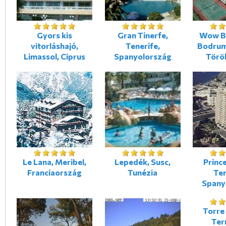
Gyors kis
Gran Tinerfe,
Wow B
vitorláshajó,
Tenerife,
Bodrum
Limassol, Ciprus
Spanyolország
Törö
Le Lana, Meribel,
Lepedék, Susc,
Prince
Franciaország
Tunézia
Ten
Spany
Torre 
Ter