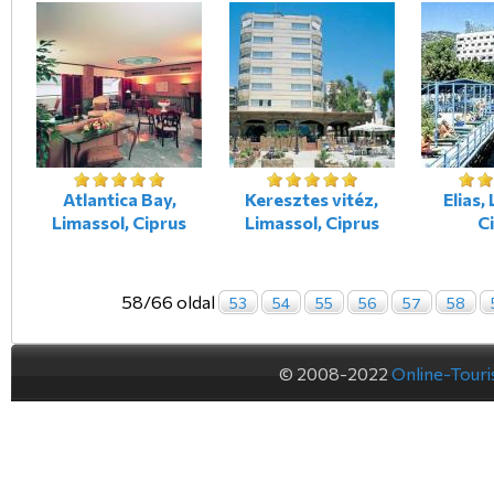
Atlantica Bay,
Keresztes vitéz,
Elias,
Limassol, Ciprus
Limassol, Ciprus
C
58/66 oldal
53
54
55
56
57
58
© 2008-2022
Online-Tour