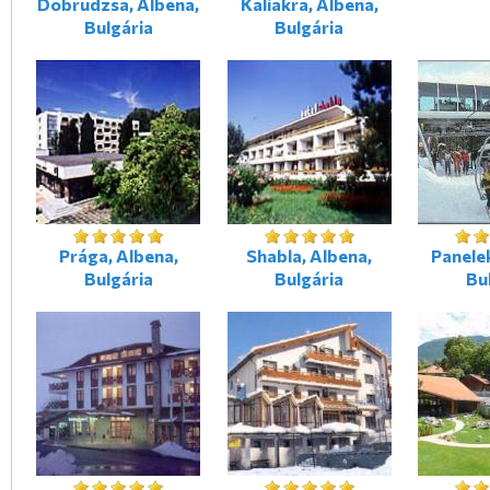
Dobrudzsa, Albena,
Kaliakra, Albena,
Bulgária
Bulgária
Prága, Albena,
Shabla, Albena,
Panele
Bulgária
Bulgária
Bu