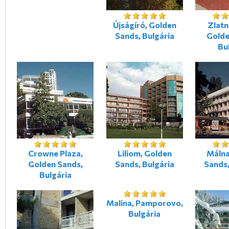
Újságíró, Golden
Zlatn
Sands, Bulgária
Golde
Bu
Crowne Plaza,
Liliom, Golden
Málna
Golden Sands,
Sands, Bulgária
Sands,
Bulgária
Malina, Pamporovo,
Bulgária