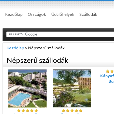
Kezdőlap
Országok
Üdülőhelyek
Szállodák
Kezdőlap
>
Népszerű szállodák
Népszerű szállodák
Kányaf
Bu