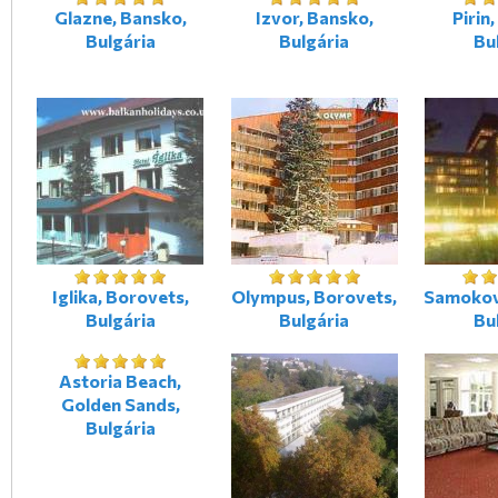
Glazne, Bansko,
Izvor, Bansko,
Pirin
Bulgária
Bulgária
Bu
Iglika, Borovets,
Olympus, Borovets,
Samokov
Bulgária
Bulgária
Bu
Astoria Beach,
Golden Sands,
Bulgária