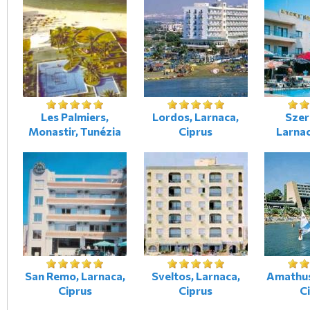
Les Palmiers,
Lordos, Larnaca,
Szer
Monastir, Tunézia
Ciprus
Larnac
San Remo, Larnaca,
Sveltos, Larnaca,
Amathus
Ciprus
Ciprus
C