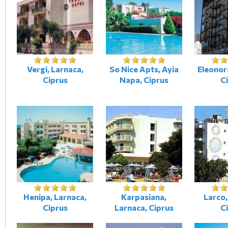
Vergi, Larnaca,
So Nice Apts, Ayia
Eleonor
Ciprus
Napa, Ciprus
C
Henipa, Larnaca,
Karpasiana,
Larco,
Ciprus
Larnaca, Ciprus
C