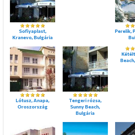
Sofiyaplast,
Perelik,
Kranevo, Bulgária
Bu
Kétél
Beach,
Lótusz, Anapa,
Tengeri rózsa,
Oroszország
Sunny Beach,
Bulgária