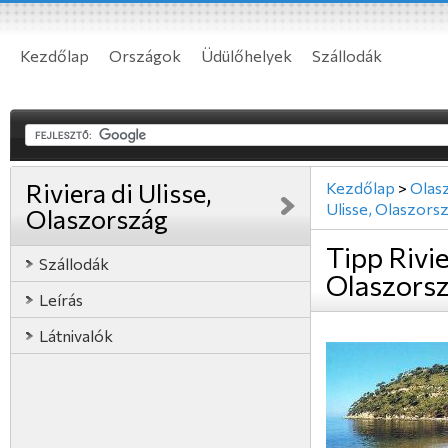
Kezdőlap
Országok
Üdülőhelyek
Szállodák
Riviera di Ulisse,
Kezdőlap
>
Olas
Ulisse, Olaszors
Olaszország
Tipp Rivie
Szállodák
Olaszors
Leírás
Látnivalók