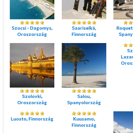
Szocsi - Dagomys,
Saariselkä,
Roquet
Oroszország
Finnország
Spany
Sz
Laza
Oros
Szolovki,
Salou,
Oroszország
Spanyolország
Luosto, Finnország
Kuusamo,
Finnország