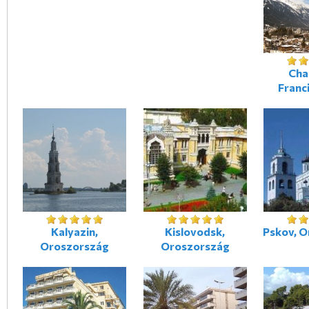
Cha
Franc
Kalyazin,
Kislovodsk,
Pskov, 
Oroszország
Oroszország