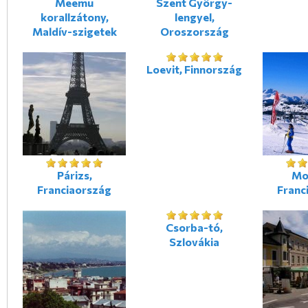
Meemu
Szent György-
korallzátony,
lengyel,
Maldív-szigetek
Oroszország
Loevit, Finnország
Párizs,
Mo
Franciaország
Franc
Csorba-tó,
Szlovákia