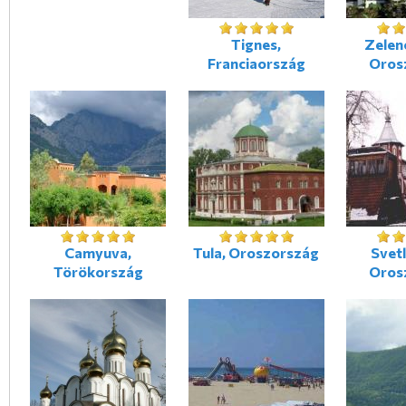
Tignes,
Zelen
Franciaország
Oros
Camyuva,
Tula, Oroszország
Svet
Törökország
Oros