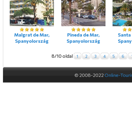
Malgrat de Mar,
Pineda de Mar,
Santa
Spanyolország
Spanyolország
Spany
8/10 oldal
1
2
3
4
5
6
© 2008-2022
Online-Tour