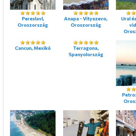
Pereslavl,
Anapa - Vityazevo,
Ural é
Oroszország
Oroszország
vi
Oros
Cancun, Mexikó
Terragona,
Spanyolország
Petro
Oros