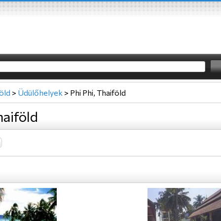
öld
>
Üdülőhelyek
>
Phi Phi, Thaiföld
haiföld