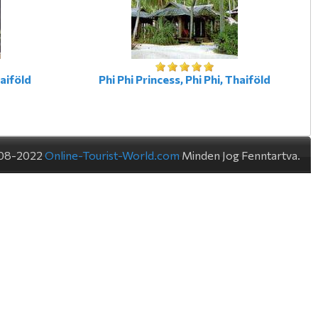
haiföld
Phi Phi Princess, Phi Phi, Thaiföld
08-2022
Online-Tourist-World.com
Minden Jog Fenntartva.