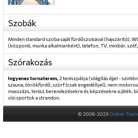
Szobák
Minden standard szoba saját fürdőszobával (hajszárító), WC
(központi, munka alkalmanként), telefon, TV, minibár, széf
Szórakozás
Ingyenes tornaterem,
2 teniszpálya (világítás éjjel - szinté
szauna, törökfürdő, szörf (csak engedéllyel), nem motoros
masszázs, tenisz berendezésekre és képzésekre a játék, bi
vízi sportok a strandon.
© 2008-2023
Online-Tour