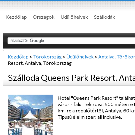
Kezdőlap
Országok
Üdülőhelyek
Szállodák
Kezdőlap
>
Törökország
>
Üdülőhelyek
>
Antalya, Töröko
Resort, Antalya, Törökország
Szálloda Queens Park Resort, Ant
Hotel "Queens Park Resort" találha
város - falu. Tekirova, 500 méterre t
km-re a repülőtértől, Antalya, 60 
Típusú élelmiszer: all inclusive.