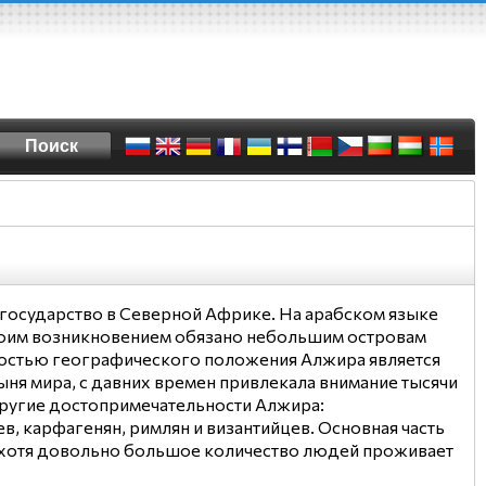
государство в Северной Африке. На арабском языке
 своим возникновением обязано небольшим островам
ностью географического положения Алжира является
тыня мира, с давних времен привлекала внимание тысячи
другие достопримечательности Алжира:
 карфагенян, римлян и византийцев. Основная часть
 хотя довольно большое количество людей проживает