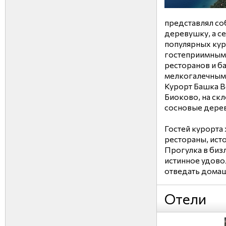
представлял с
деревушку, а с
популярных кур
гостеприимным
ресторанов и б
мелкогалечным
Курорт Башка В
Биоково, на ск
сосновые дерев
Гостей курорта
рестораны, исто
Прогулка в биз
истинное удово
отведать домаш
Отели