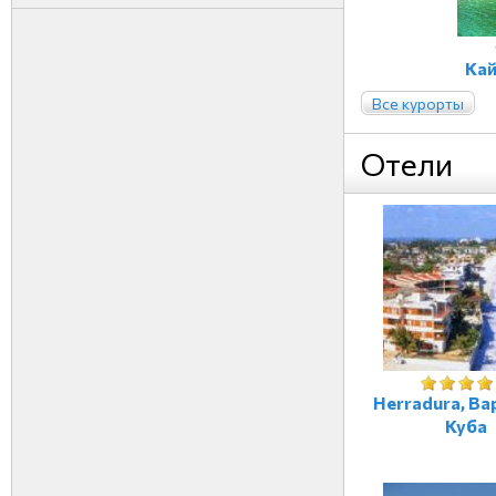
Кай
Все курорты
Отели
Herradura, Ва
Куба