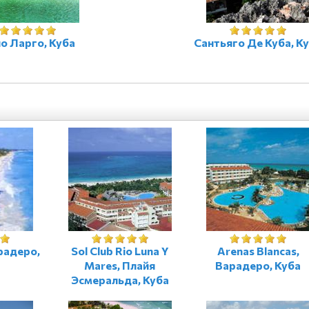
о Ларго, Куба
Сантьяго Де Куба, К
радеро,
Sol Club Rio Luna Y
Arenas Blancas,
Mares, Плайя
Варадеро, Куба
Эсмеральда, Куба