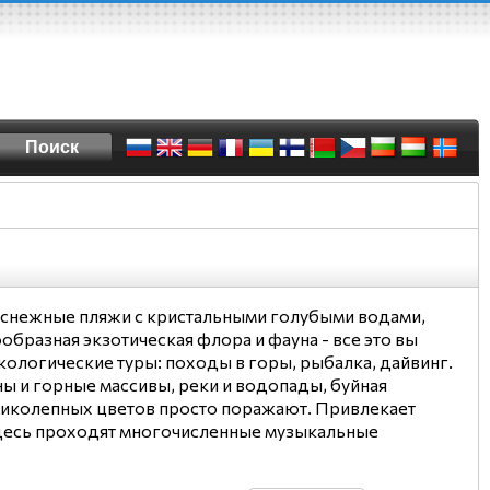
лоснежные пляжи с кристальными голубыми водами,
бразная экзотическая флора и фауна - все это вы
кологические туры: походы в горы, рыбалка, дайвинг.
ы и горные массивы, реки и водопады, буйная
еликолепных цветов просто поражают. Привлекает
 Здесь проходят многочисленные музыкальные