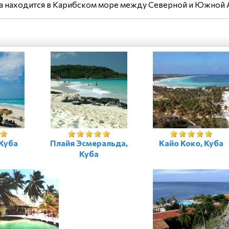
а находится в Карибском море между Северной и Южной Ам
Куба
Плайя Эсмеральда,
Кайо Коко, Куба
Куба