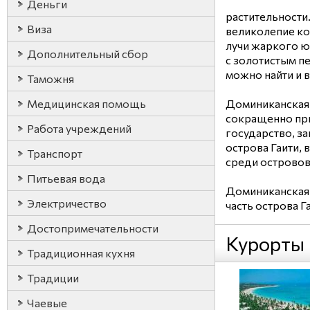
Деньги
растительности
Виза
великолепие к
лучи жаркого ю
Дополнительный сбор
с золотистым пе
можно найти и в
Таможня
Медицинская помощь
Доминиканская 
сокращенно при
Работа учреждений
государство, з
острова Гаити, 
Транспорт
среди островов
Питьевая вода
Доминиканская 
Электричество
часть острова Га
Достопримечательности
Курорты
Традиционная кухня
Традиции
Чаевые