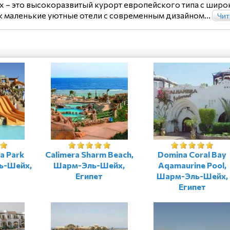
– это высокоразвитый курорт европейского типа с широк
к маленькие уютные отели с современным дизайном...
Чит
a Park
Calimera Sharm Beach,
Domina Coral Bay
ь-Шейх,
Шарм-Эль-Шейх,
Aqamaurine Pool,
Египет
Шарм-Эль-Шейх,
Египет