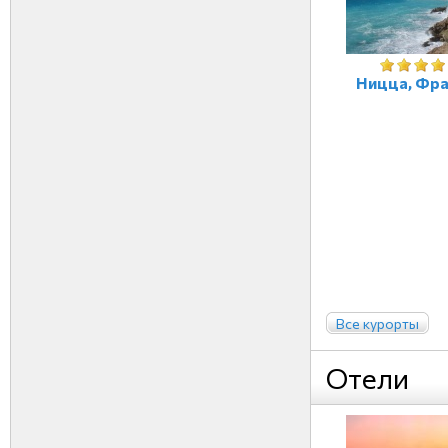
Ницца, Фр
Все курорты
Отели