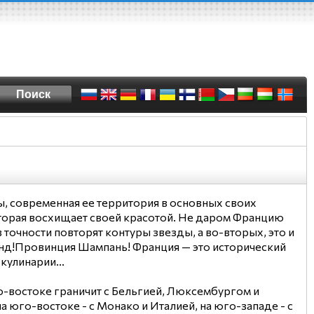
ы, современная ее территория в основных своих
оторая восхищает своей красотой. Не даром Францию
точности повторят контуры звезды, а во-вторых, это и
енд!Провинция Шампань! Франция — это исторический
кулинарии...
о-востоке граничит с Бельгией, Люксембургом и
а юго-востоке - с Монако и Италией, на юго-западе - с