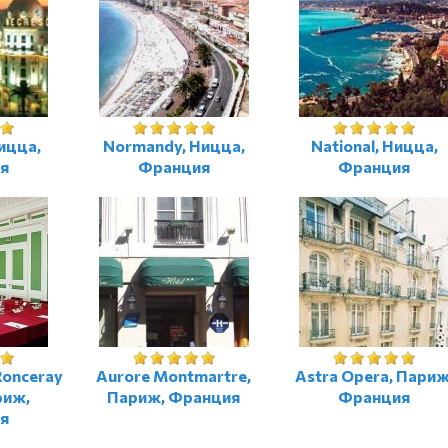
ицца,
Normandy, Ницца,
National, Ницца,
я
Франция
Франция
Ronceray
Aurore Montmartre,
Astra Opera, Париж
риж,
Париж, Франция
Франция
я