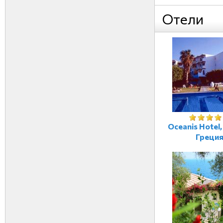
Отели
Oceanis Hotel
Греци