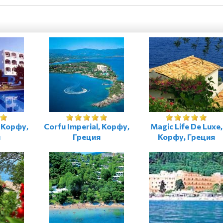
, Корфу,
Corfu Imperial, Корфу,
Magic Life De Luxe,
я
Греция
Корфу, Греция