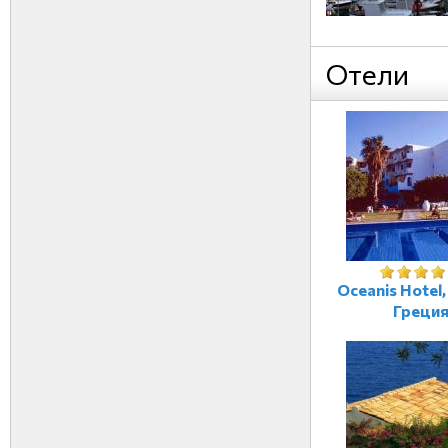
Отели
Oceanis Hotel
Греци