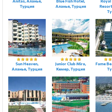
Anitas, Аланья,
Blue Fish Hotel,
Royal
Турция
Аланья, Турция
Resort
Ту
Sun Heaven,
Junior Club Mira,
Fame Be
Аланья, Турция
Кемер, Турция
Ту