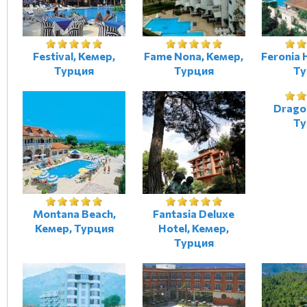
Festival, Кемер,
Fame Nona, Кемер,
Feronia H
Турция
Турция
Ту
Drago
Ту
Montana Beach,
Fantasia Deluxe
Кемер, Турция
Hotel, Кемер,
Турция