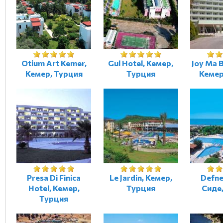
Otium Art Kemer,
Gul Hotel, Кемер,
Joy Ma B
Кемер, Турция
Турция
Кемер
Presa Di Finica
Le Jardin, Кемер,
Defne
Hotel, Кемер,
Турция
Сиде
Турция