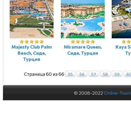
Majesty Club Palm
Miramare Queen,
Kaya S
Beach, Сиде,
Сиде, Турция
Ту
Турция
Страница 60 из 66
55
56
57
58
59
6
© 2008-2022
Online-Tour