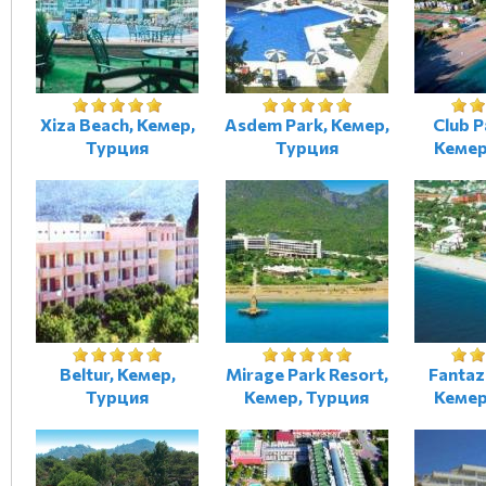
Xiza Beach, Кемер,
Asdem Park, Кемер,
Club P
Турция
Турция
Кемер
Beltur, Кемер,
Mirage Park Resort,
Fantaz
Турция
Кемер, Турция
Кемер