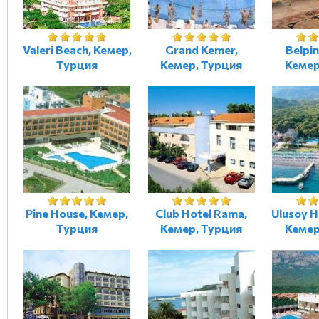
Valeri Beach, Кемер,
Grand Kemer,
Belpin
Турция
Кемер, Турция
Кемер
Pine House, Кемер,
Club Hotel Rama,
Ulusoy H
Турция
Кемер, Турция
Кемер