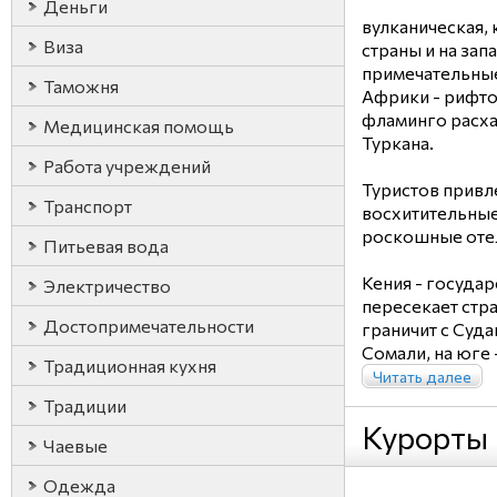
Деньги
вулканическая, 
Виза
страны и на за
примечательны
Таможня
Африки - рифто
фламинго расха
Медицинская помощь
Туркана.
Работа учреждений
Туристов привл
Транспорт
восхитительные
роскошные оте
Питьевая вода
Кения - госуда
Электричество
пересекает стра
Достопримечательности
граничит с Суда
Сомали, на юге -
Традиционная кухня
Читать далее
Традиции
Курорты
Чаевые
Одежда