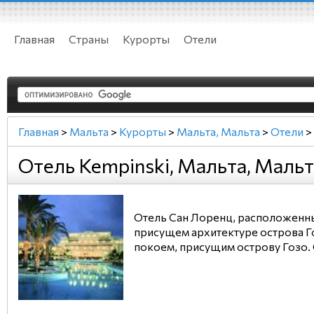
Главная
Страны
Курорты
Отели
Главная
>
Мальта
>
Курорты
>
Мальта, Мальта
>
Отели
>
Отель Kempinski, Мальта, Мальт
Отель Сан Лоренц, расположенный
присущем архитектуре острова Го
покоем, присущим острову Гозо. 