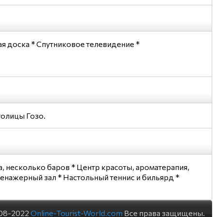
ая доска * Спутниковое телевидение *
толицы Гозо.
а, несколько баров * Центр красоты, ароматерапия,
ренажерный зал * Настольный теннис и бильярд *
08-2022
Online-Tourist-World.com
Все права защищены.