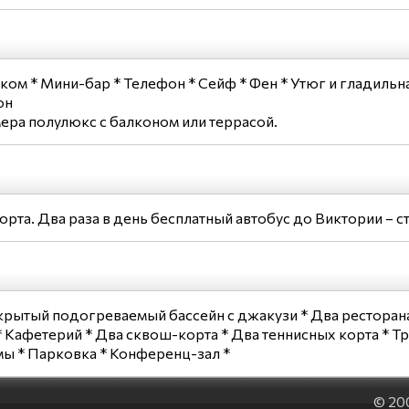
ком * Мини-бар * Телефон * Сейф * Фен * Утюг и гладильн
он
мера полулюкс с балконом или террасой.
та. Два раза в день бесплатный автобус до Виктории – с
Закрытый подогреваемый бассейн с джакузи * Два ресторан
* Кафетерий * Два сквош-корта * Два теннисных корта * Т
ы * Парковка * Конференц-зал *
© 20