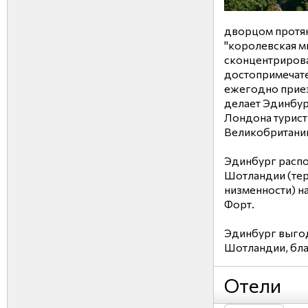
дворцом протян
"королевская ми
сконцентриров
достопримечате
ежегодно приезж
делает Эдинбур
Лондона турист
Великобритани
Эдинбург расп
Шотландии (те
низменности) н
Форт.
Эдинбург выгод
Шотландии, бла.
Отели