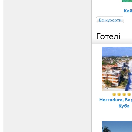
Кай
Всі курорти
Готелі
Herradura, Ва
Куба