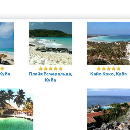
Куба
Плайя Есмеральда,
Кайо Коко, Куба
Куба