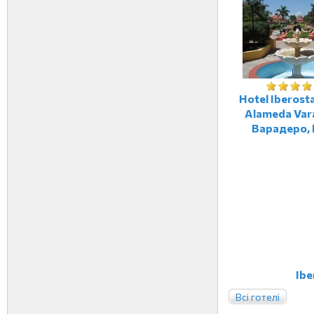
Hotel Iberost
Alameda Var
Варадеро, 
Ibe
Всі готелі