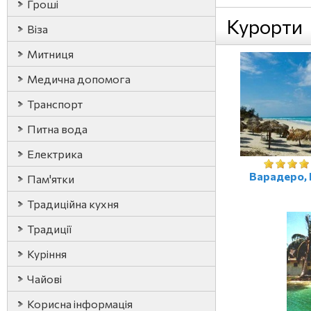
Гроші
Курорти
Віза
Митниця
Медична допомога
Транспорт
Питна вода
Електрика
Варадеро, 
Пам'ятки
Традиційна кухня
Традиції
Куріння
Чайові
Корисна інформація