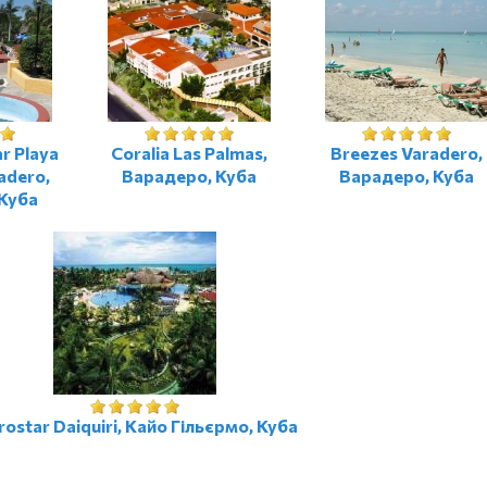
ar Playa
Coralia Las Palmas,
Breezes Varadero,
adero,
Варадеро, Куба
Варадеро, Куба
Куба
rostar Daiquiri, Кайо Гільєрмо, Куба