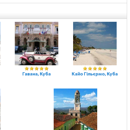
Гавана, Куба
Кайо Гільєрмо, Куба