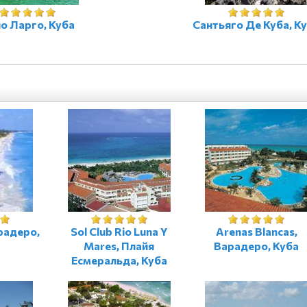
о Ларго, Куба
Сантьяго Де Куба, К
радеро,
Sol Club Rio Luna Y
Arenas Blancas,
Mares, Плайя
Варадеро, Куба
Есмеральда, Куба