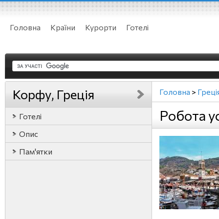
Головна
Країни
Курорти
Готелі
Корфу, Греція
Головна
>
Греці
Робота у
Готелі
Опис
Пам'ятки