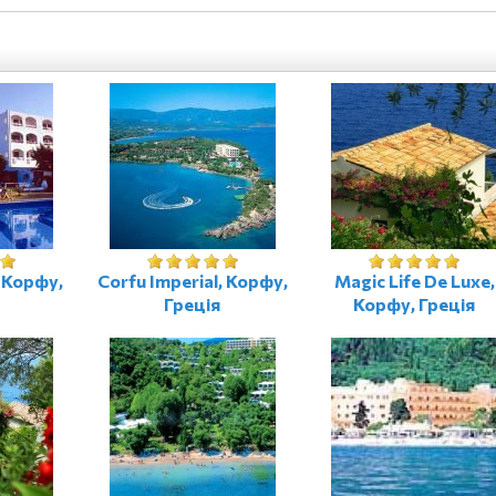
, Корфу,
Corfu Imperial, Корфу,
Magic Life De Luxe,
Греція
Корфу, Греція