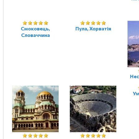
Смоковець,
Пула, Хорватія
Словаччина
Нес
Ум