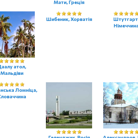
Мати, Греція
Шибеник, Хорватія
Штутгарт
Німеччин
аалу атол,
Мальдіви
нська Ломніца,
Словаччина
Геленджик, Росія
Александров, 