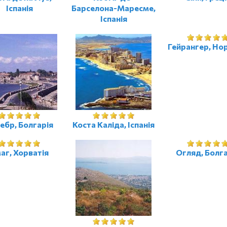
Іспанія
Барселона-Маресме,
Іспанія
Гейрангер, Нор
ебр, Болгарія
Коста Каліда, Іспанія
аг, Хорватія
Огляд, Болга