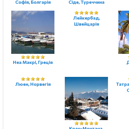
Софія, Болгарія
Сіде, Туреччина
Лейкербад,
Швейцарія
Неа Макрі, Греція
Д
Люен, Норвегія
Татра
Кран-Монтана,