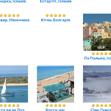
орка, Іспанія
Естартіт, Іспанія
вер, Німеччина
Кітен, Болгарія
Ла Пальма, Іс
та де ла Луз,
Коста-де-
Сіли, Греці