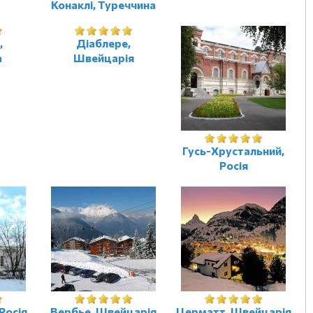
Конаклі, Туреччина
,
Діаблере,
а
Швейцарія
Гусь-Хрустальний,
Росія
Росія
Вербье, Швейцарія
Церматт, Швейцарія