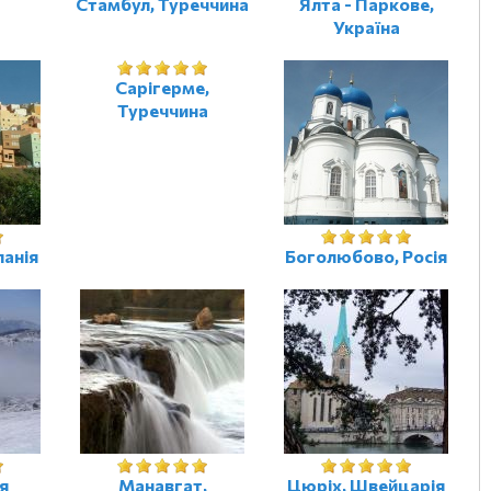
Стамбул, Туреччина
Ялта - Паркове,
Україна
Сарігерме,
Туреччина
панія
Боголюбово, Росія
я
Манавгат,
Цюріх, Швейцарія