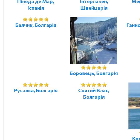
Пінеда де Мар,
Інтерлакен,
Мен
Іспанія
Швейцарія
Балчик, Болгарія
Ганно
Боровець, Болгарія
Русалка, Болгарія
Святий Влас,
Болгарія
Кос