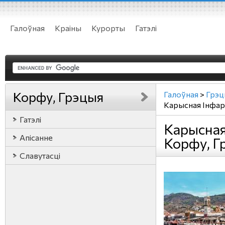
Галоўная
Краіны
Курорты
Гатэлі
Корфу, Грэцыя
Галоўная
>
Грэц
Карысная Iнфа
Гатэлі
Карысна
Апісанне
Корфу, Г
Славутасці